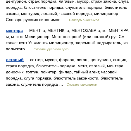
центурион, страж порядка, лягавый, мусор, страж закона, слуга
порядка, блюститель порядка, служитель порядка, блюститель
закона, ментурик, легавый, часовой порядка, милиционер
Словарь русских синонимов …
Словарь синонимов
ментяра
— МЕНТ, а, МЕНТИК, а, МЕНТОЗАВР, а, м., МЕНТЯРА,
ы, м. и ж. Милиционер. Мент позорный (или поганый) руг. См.
также: кент Уг. «мент» милиционер, тюремный надзиратель, из
польского …
Словарь русского арго
легавый
— сеттер, мусор, фараон, легаш, центурион, сыщик,
страж порядка, блюститель порядка, мент, лягавый, ментяра,
доносчик, топтун, пойнтер, филер, тайный агент, часовой
порядка, слуга порядка, блюститель законности, блюститель
закона, служитель порядка …
Словарь синонимов