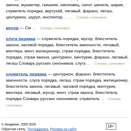
закона, мушкетер, гаишник, омоновец, сапог, шинель, шарик,
служитель порядка, вертухай, лягавый, фараон, легаш,
центурион, шуруп, инспектор,… …
Словарь синонимов
мусор
— См …
Словарь синонимов
слуга порядка
— служитель порядка, мусор, блюститель
закона, часовой порядка, блюститель законности, лягавый,
ментяра, мент, милиционер, страж порядка, блюститель
порядка, страж закона, центурион, ментурик, фараон, легавый,
легаш Словарь русских синонимов. слуга …
Словарь синонимов
служитель порядка
— центурион, фараон, блюститель
законности, слуга порядка, легаш, страж порядка, милиционер,
блюститель закона, легавый, часовой порядка, ментурик,
ментяра, лягавый, мусор, мент, страж закона, блюститель
порядка Словарь русских синонимов. служитель …
Словарь
синонимов
© Академик, 2000-2026
18+
Обратная связь:
Техподдержка
,
Реклама на сайте