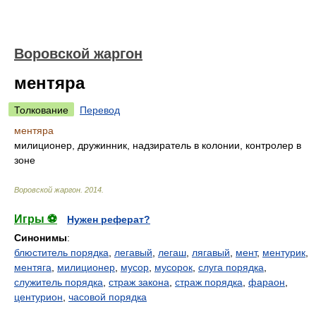
Воровской жаргон
ментяра
Толкование
Перевод
ментяра
милиционер, дружинник, надзиратель в колонии, контролер в
зоне
Воровской жаргон
.
2014
.
Игры ⚽
Нужен реферат?
Синонимы
:
блюститель порядка
,
легавый
,
легаш
,
лягавый
,
мент
,
ментурик
,
ментяга
,
милиционер
,
мусор
,
мусорок
,
слуга порядка
,
служитель порядка
,
страж закона
,
страж порядка
,
фараон
,
центурион
,
часовой порядка